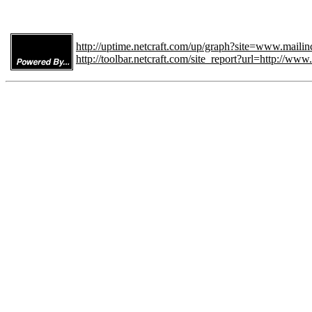
http://uptime.netcraft.com/up/graph?site=www.maili
http://toolbar.netcraft.com/site_report?url=http://ww